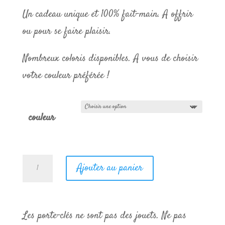
Un cadeau unique et 100% fait-main. A offrir
ou pour se faire plaisir.
Nombreux coloris disponibles. A vous de choisir
votre couleur préférée !
couleur
quantité
Ajouter au panier
de
porte-
clés
Les porte-clés ne sont pas des jouets. Ne pas