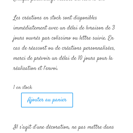
Les créations en stock sont disponibles
immédiatement avec un délai de lvraison de 3
jours ouvrés par colissimo ou lettre suivie. En
cas de réassort ou de créations personnalisées,
merci de prévoir un délai de 10 jours pour la
réalisation et l’envoi.
1 en stock
Ajouter au panier
quantité
de
Chibi
Il s’agit d’une décoration, ne pas mettre dans