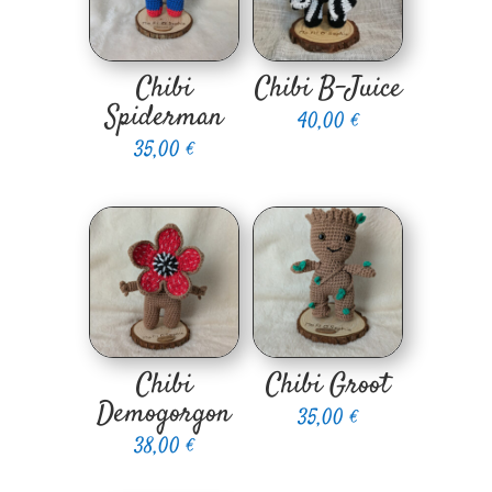
Chibi
Chibi B-Juice
Spiderman
40,00
€
35,00
€
Chibi
Chibi Groot
Demogorgon
35,00
€
38,00
€