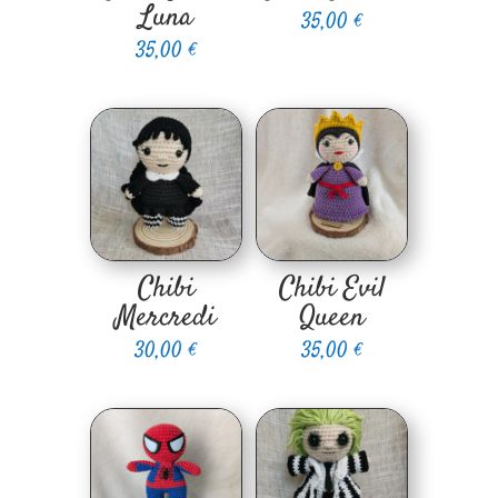
Luna
35,00
€
35,00
€
Chibi
Chibi Evil
Mercredi
Queen
30,00
€
35,00
€