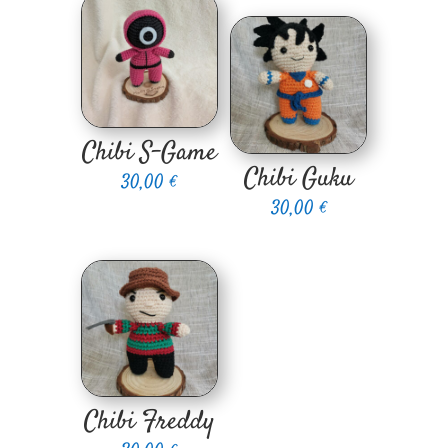
Chibi S-Game
Chibi Guku
30,00
€
30,00
€
Chibi Freddy