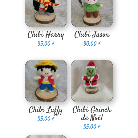
Chibi Harry
Chibi Jason
35,00
€
30,00
€
Chibi Luffy
Chibi Grinch
de Noël
35,00
€
35,00
€