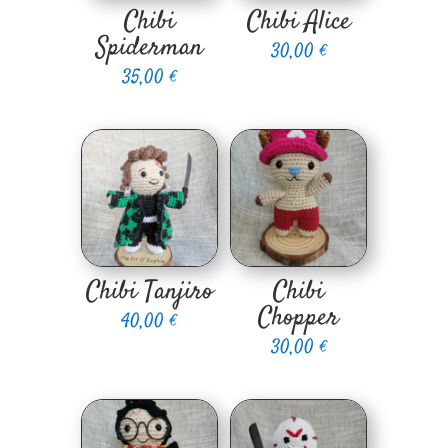
Chibi
Chibi Alice
Spiderman
30,00
€
35,00
€
Chibi Tanjiro
Chibi
Chopper
40,00
€
30,00
€