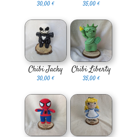
30,00
€
35,00
€
Chibi Jacky
Chibi Liberty
30,00
€
35,00
€