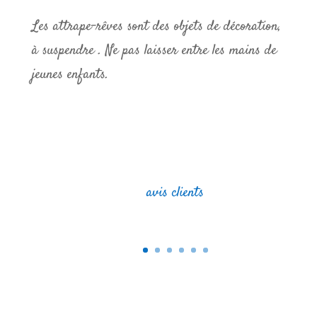
Attrape-
Les attrape-rêves sont des objets de décoration,
rêves
à suspendre . Ne pas laisser entre les mains de
Trio
jeunes enfants.
de
chouettes
avis clients