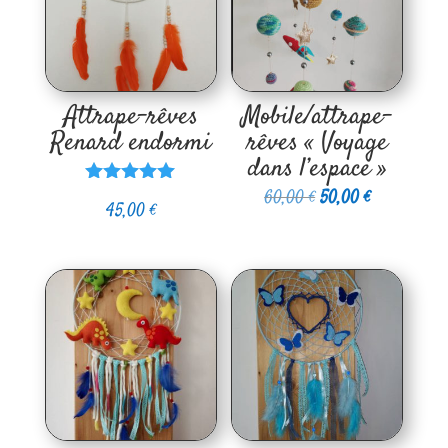
Attrape-rêves
Mobile/attrape-
Renard endormi
rêves « Voyage
dans l’espace »
Le
Le
60,00
€
50,00
€
Note
45,00
€
5.00
prix
prix
sur 5
initial
actuel
était :
est :
60,00 €.
50,00 €.