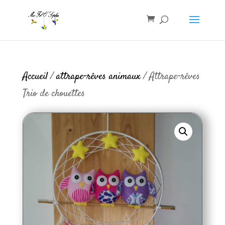
Accueil
/
attrape-rêves animaux
/ Attrape-rêves
Trio de chouettes