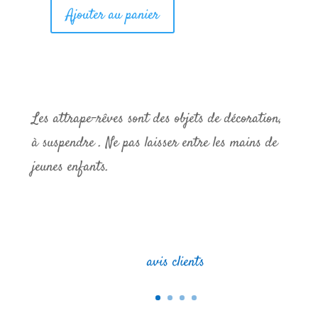
Ajouter au panier
quantité
de
Attrape-
rêves
Les attrape-rêves sont des objets de décoration,
"
à suspendre . Ne pas laisser entre les mains de
Dans
jeunes enfants.
l'espace
"
avis clients