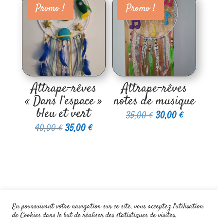
Promo !
Promo !
Attrape-rêves
Attrape-rêves
« Dans l’espace »
notes de musique
bleu et vert
Le
Le
35,00
€
30,00
€
Le
Le
40,00
€
35,00
€
prix
prix
prix
prix
initial
actuel
initial
actuel
était :
est :
était :
est :
35,00 €.
30,00 €.
40,00 €.
35,00 €.
En poursuivant votre navigation sur ce site, vous acceptez l’utilisation
de Cookies dans le but de réaliser des statistiques de visites.