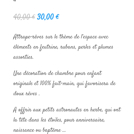
Le
Le
40,00
€
30,00
€
prix
prix
initial
actuel
Attrape-rêves sur le thème de l’espace avec
était :
est :
éléments en feutrine, rubans, perles et plumes
40,00 €.
30,00 €.
assorties.
Une décoration de chambre pour enfant
originale et 100% fait-main, qui favorisera de
doux rêves .
A offrir aux petits astronautes en herbe, qui ont
la tête dans les étoiles, pour anniversaire,
naissance ou baptême …