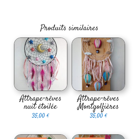
Produits similaires
Attrape-rêves
Attrape-rêves
nuit étoilée
Montgolfières
35,00
€
35,00
€