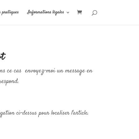
s pratiques
Informations légales
ot
Dans ce cas envoyez-moi un message en
respond.
tion ci-dessus pour localiser l'article.