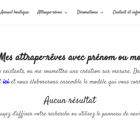
Accueil boutique
Attrape-rêves
Décorations
Contact et info
Mes attrape-rêves avec prénom ou m
s existants, ou me soumettre une création sur mesure. 
t
ici
et nous élaborerons ensemble le modèle qui vous cor
Aucun résultat
ez d'affiner votre recherche ou utilisez le panneau de naviga